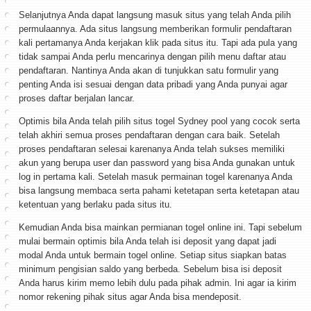
Selanjutnya Anda dapat langsung masuk situs yang telah Anda pilih
permulaannya. Ada situs langsung memberikan formulir pendaftaran
kali pertamanya Anda kerjakan klik pada situs itu. Tapi ada pula yang
tidak sampai Anda perlu mencarinya dengan pilih menu daftar atau
pendaftaran. Nantinya Anda akan di tunjukkan satu formulir yang
penting Anda isi sesuai dengan data pribadi yang Anda punyai agar
proses daftar berjalan lancar.
Optimis bila Anda telah pilih situs togel Sydney pool yang cocok serta
telah akhiri semua proses pendaftaran dengan cara baik. Setelah
proses pendaftaran selesai karenanya Anda telah sukses memiliki
akun yang berupa user dan password yang bisa Anda gunakan untuk
log in pertama kali. Setelah masuk permainan togel karenanya Anda
bisa langsung membaca serta pahami ketetapan serta ketetapan atau
ketentuan yang berlaku pada situs itu.
Kemudian Anda bisa mainkan permianan togel online ini. Tapi sebelum
mulai bermain optimis bila Anda telah isi deposit yang dapat jadi
modal Anda untuk bermain togel online. Setiap situs siapkan batas
minimum pengisian saldo yang berbeda. Sebelum bisa isi deposit
Anda harus kirim memo lebih dulu pada pihak admin. Ini agar ia kirim
nomor rekening pihak situs agar Anda bisa mendeposit.